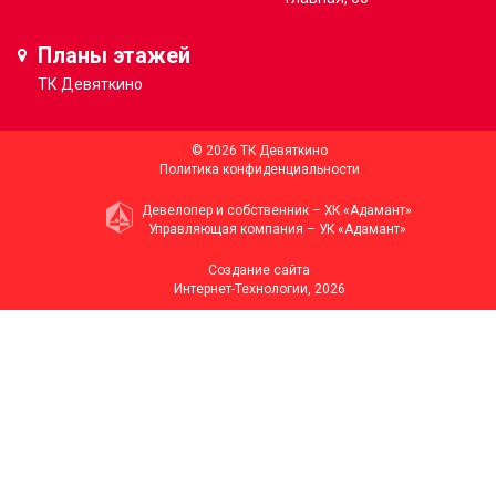
Планы этажей
ТК
Девяткино
© 2026 ТК Девяткино
Политика конфиденциальности
Девелопер и собственник –
ХК «Адамант»
Управляющая компания –
УК «Адамант»
Создание сайта
Интернет-Технологии
, 2026