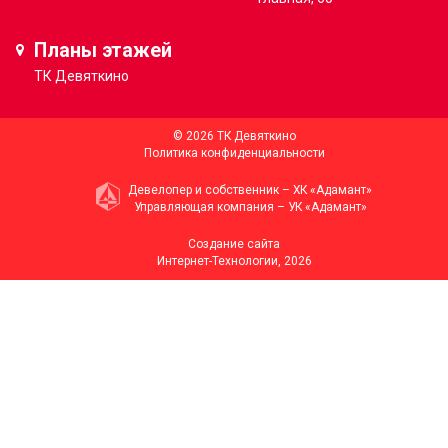
Планы этажей
ТК
Девяткино
© 2026 ТК Девяткино
Политика конфиденциальности
Девелопер и собственник –
ХК «Адамант»
Управляющая компания –
УК «Адамант»
Создание сайта
Интернет-Технологии
, 2026