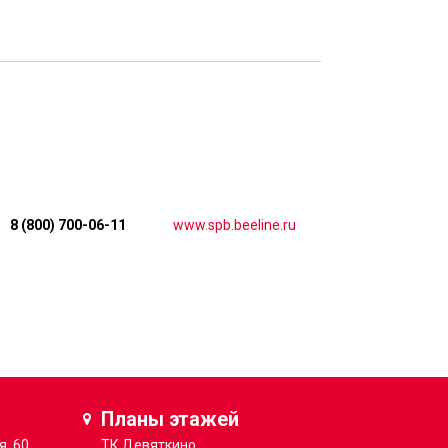
8 (800) 700-06-11
www.spb.beeline.ru
Планы этажей
я, 60
ТК
Девяткино