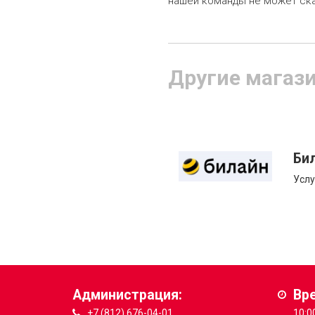
нашей команды не может сказ
Другие магаз
Би
Услу
Администрация:
Вр
+7 (812) 676-04-01
10:0