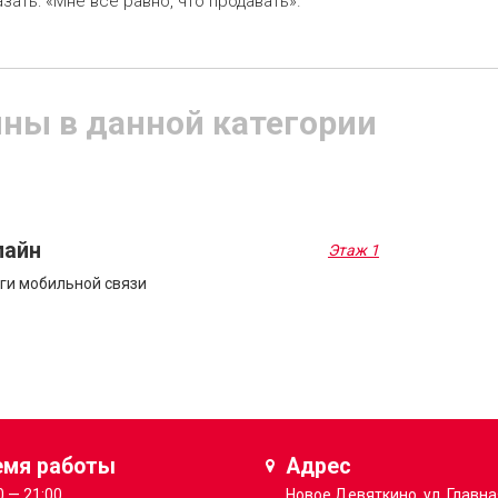
ать: «Мне все равно, что продавать».
ины в данной категории
лайн
Этаж 1
ги мобильной связи
емя работы
Адрес
0 — 21:00
Новое Девяткино, ул. Главна