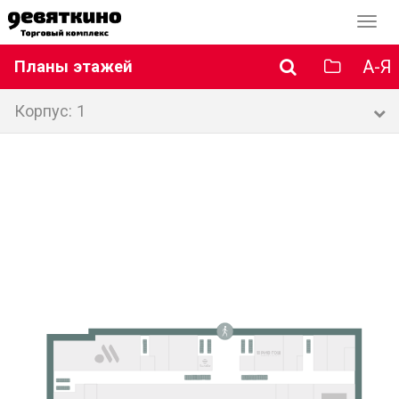
Перек
навиг
А-Я
Планы этажей
Корпус: 1