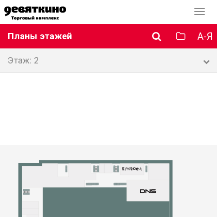
Перек
навиг
А-Я
Планы этажей
Этаж: 2