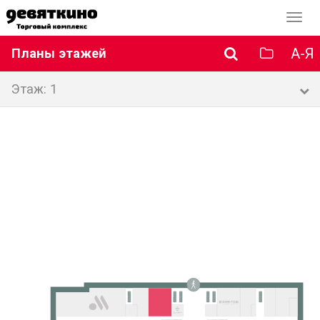
Перек
навиг
А-Я
Планы этажей
Этаж: 1