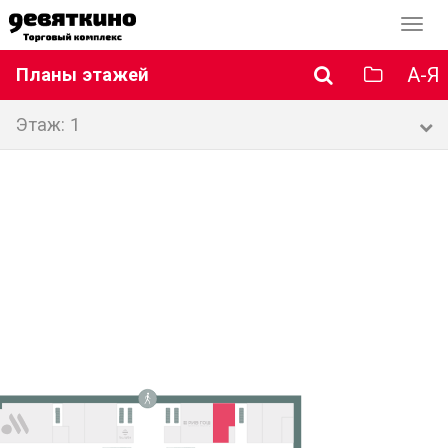
Перек
навиг
А-Я
Планы этажей
Этаж: 1