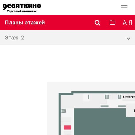
Перек
навиг
А-Я
Планы этажей
Этаж: 2